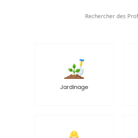
Rechercher des Prof
Professionnels
Projets
Jardinage
Annonces
Professionnels