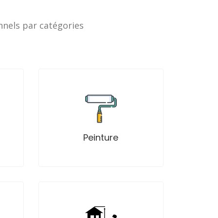
nnels par catégories
Professionnels
Projets
Peinture
Annonces
Professionnels