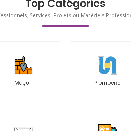
Top Catégories
essionnels, Services, Projets ou Matériels Professio
Professionnels
Professionnels
Projets
Projets
Maçon
Plomberie
Annonces
Annonces
Professionnels
Professionnels