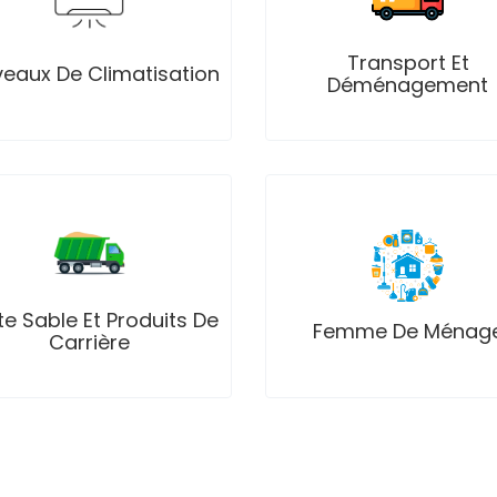
Projets
Projets
Transport Et
veaux De Climatisation
Annonces
Annonces
Déménagement
Professionnels
Professionnels
Projets
Projets
e Sable Et Produits De
Femme De Ménag
Annonces
Annonces
Carrière