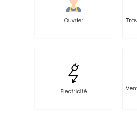
Projets
Ouvrier
Tra
Annonces
Professionnels
Projets
Vent
Electricité
Annonces