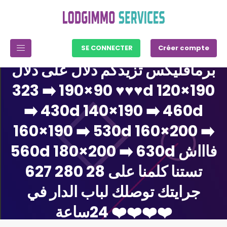
SE CONNECTER
Créer compte
برمافليكس تزيدكم دلال على دلال
♥️♥️♥️ 90×190 ➡️ 323d 120×190
➡️ 430d 140×190 ➡️ 460d
160×190 ➡️ 530d 160×200 ➡️
560d 180×200 ➡️ 630d فاااش
تستنا كلمنا على 28 280 627
جرايتك توصلك لباب الدار في
24ساعة ❤️❤️❤️❤️