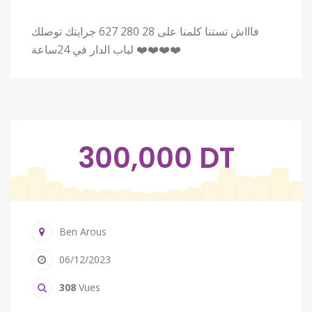
فاااش تستنا كلمنا على 28 280 627 جرايتك توصلك
لباب الدار في 24ساعة ❤️❤️❤️❤️
300,000 DT
Ben Arous
06/12/2023
308
Vues