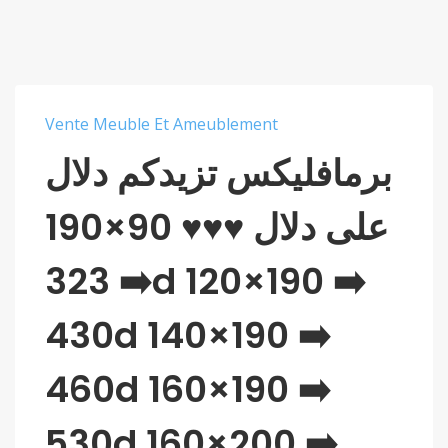
Vente Meuble Et Ameublement
برمافليكس تزيدكم دلال
على دلال ♥️♥️♥️ 90×190
➡️ 323d 120×190 ➡️
430d 140×190 ➡️
460d 160×190 ➡️
530d 160×200 ➡️