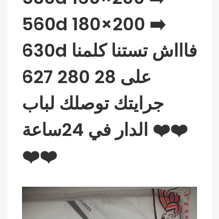
560d 180×200 ➡️
630d فاااش تستنا كلمنا
على 28 280 627
جرايتك توصلك لباب
الدار في 24ساعة ❤️❤️
❤️❤️