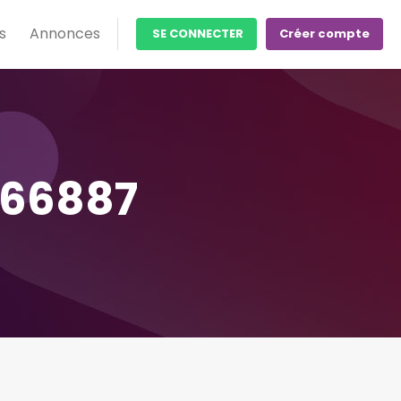
s
Annonces
SE CONNECTER
Créer compte
166887