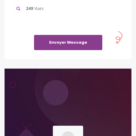
249
Vues
Envoyer Message