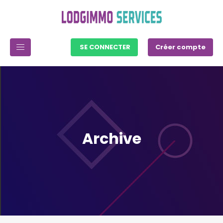
SE CONNECTER
Créer compte
Archive