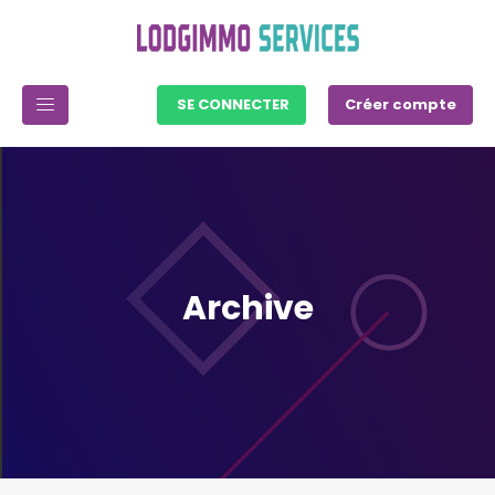
SE CONNECTER
Créer compte
Archive