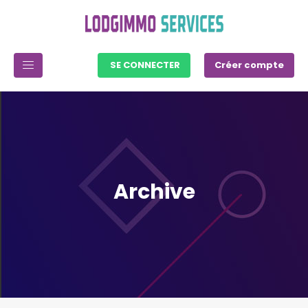
SE CONNECTER
Créer compte
Archive