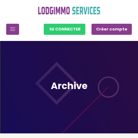
SE CONNECTER
Créer compte
Archive