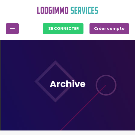
SE CONNECTER
Créer compte
Archive