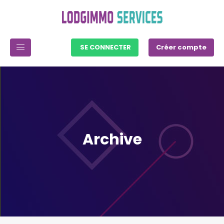
SE CONNECTER
Créer compte
Archive