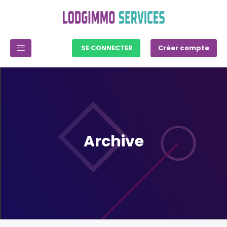
SE CONNECTER
Créer compte
Archive