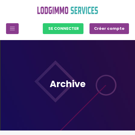
SE CONNECTER
Créer compte
Archive