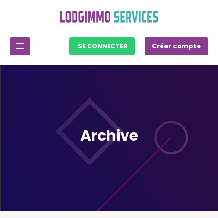
SE CONNECTER
Créer compte
Archive