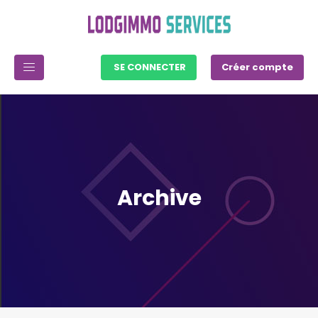
SE CONNECTER
Créer compte
Archive