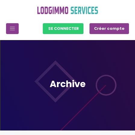
SE CONNECTER
Créer compte
Archive