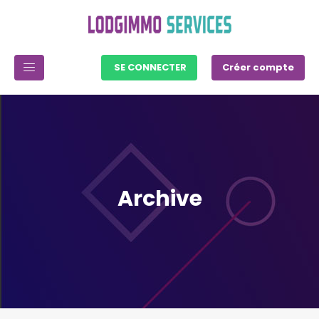
SE CONNECTER
Créer compte
Archive