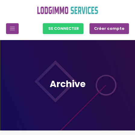
SE CONNECTER
Créer compte
Archive