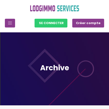
SE CONNECTER
Créer compte
Archive