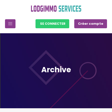
SE CONNECTER
Créer compte
Archive