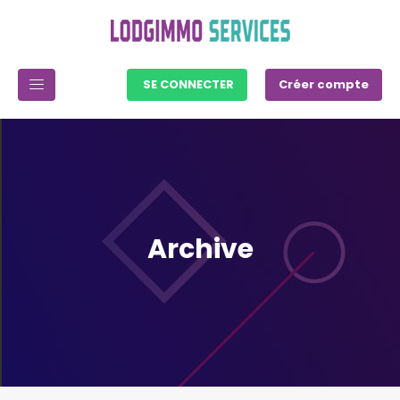
SE CONNECTER
Créer compte
Archive