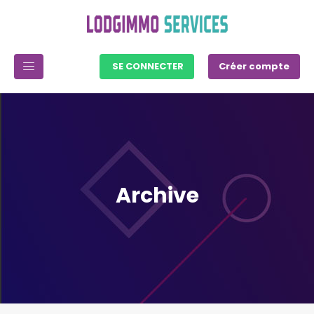
SE CONNECTER
Créer compte
Archive