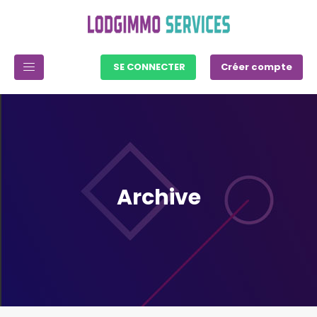
SE CONNECTER
Créer compte
Archive