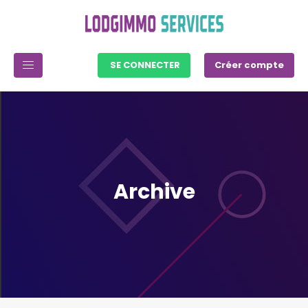
SE CONNECTER
Créer compte
Archive