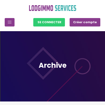
SE CONNECTER
Créer compte
Archive