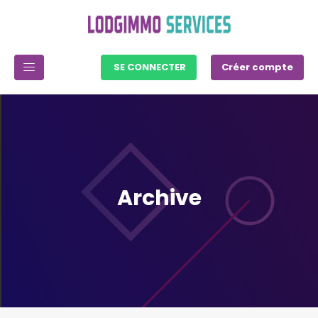
SE CONNECTER
Créer compte
Archive