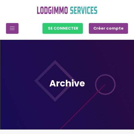
SE CONNECTER
Créer compte
Archive