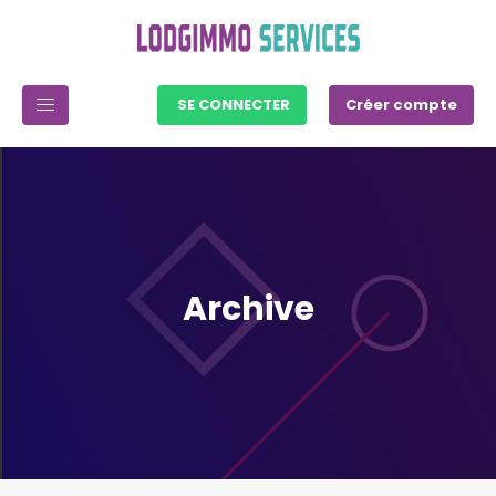
SE CONNECTER
Créer compte
Archive