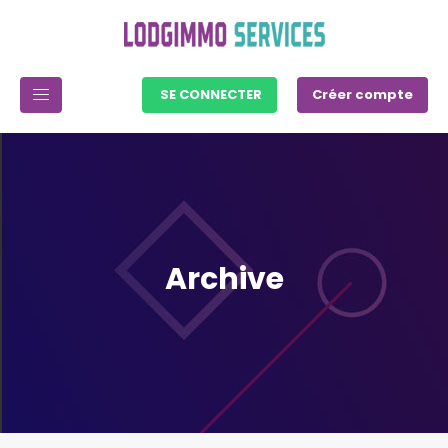
SE CONNECTER
Créer compte
Archive