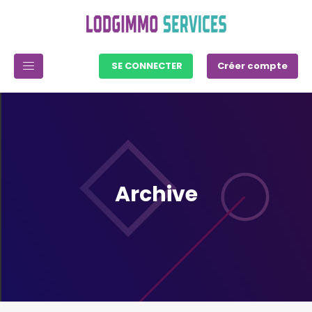
SE CONNECTER
Créer compte
Archive