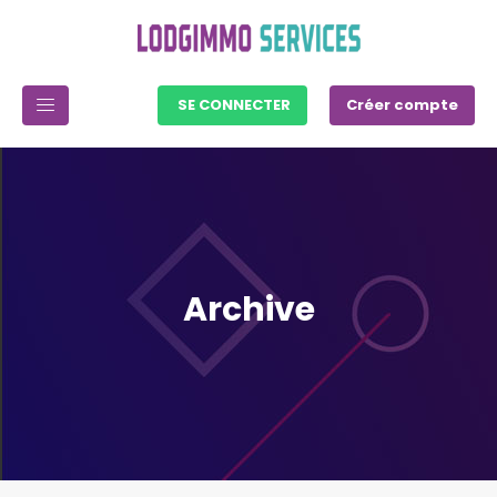
SE CONNECTER
Créer compte
Archive