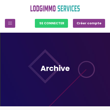
SE CONNECTER
Créer compte
Archive