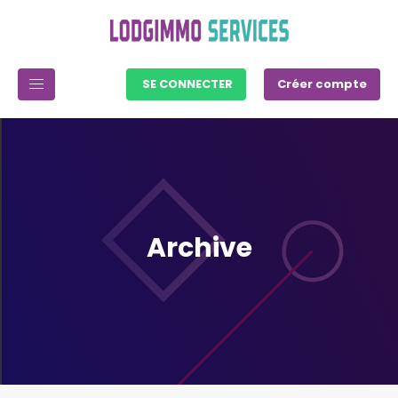
SE CONNECTER
Créer compte
Archive