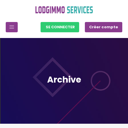
SE CONNECTER
Créer compte
Archive