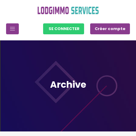
SE CONNECTER
Créer compte
Archive