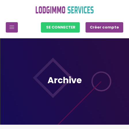
SE CONNECTER
Créer compte
Archive