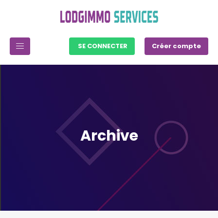
SE CONNECTER
Créer compte
Archive