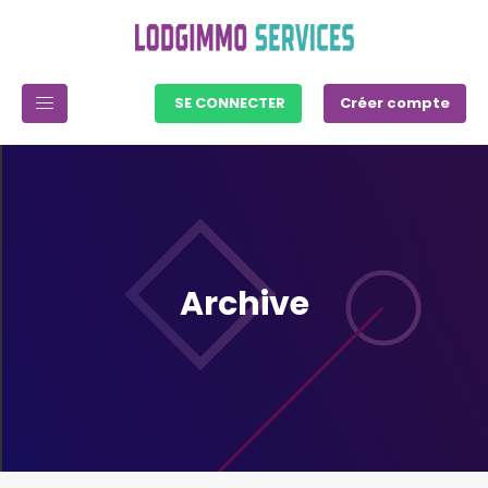
SE CONNECTER
Créer compte
Archive