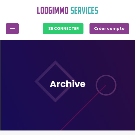
SE CONNECTER
Créer compte
Archive