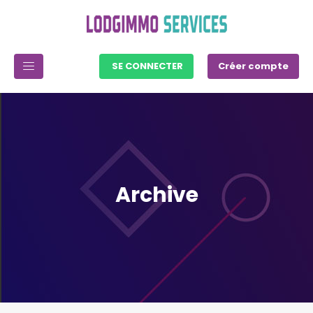
SE CONNECTER
Créer compte
Archive