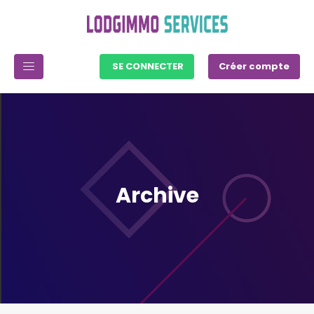
SE CONNECTER
Créer compte
Archive