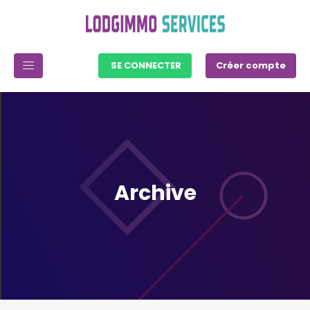
SE CONNECTER
Créer compte
Archive