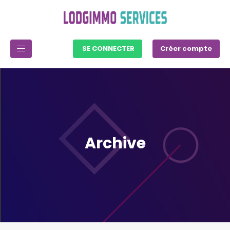
SE CONNECTER
Créer compte
Archive