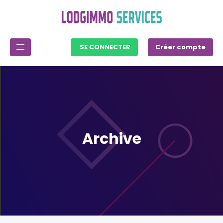
SE CONNECTER
Créer compte
Archive