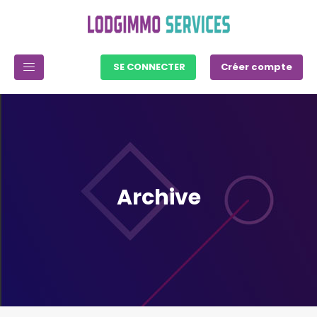
SE CONNECTER
Créer compte
Archive