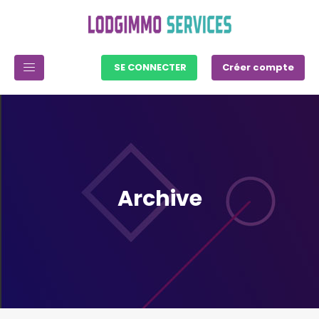
SE CONNECTER
Créer compte
Archive