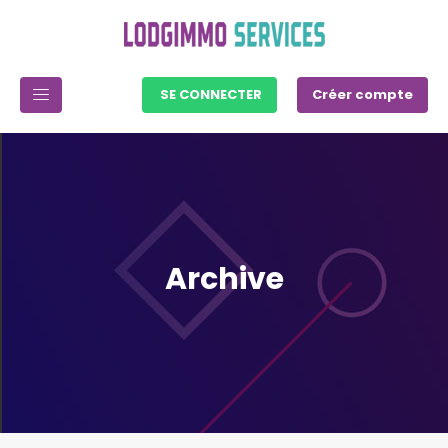
SE CONNECTER
Créer compte
Archive