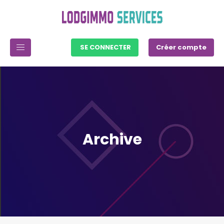
SE CONNECTER
Créer compte
Archive