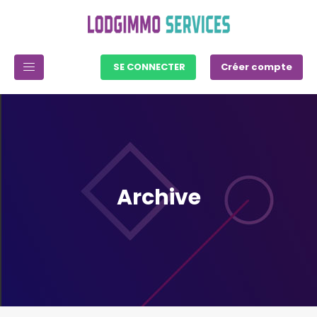
SE CONNECTER
Créer compte
Archive