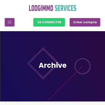
SE CONNECTER
Créer compte
Archive