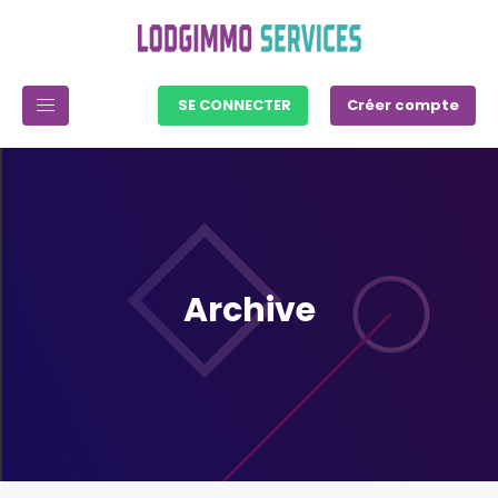
SE CONNECTER
Créer compte
Archive